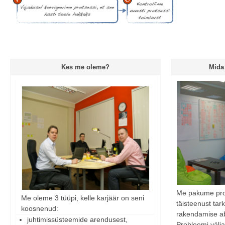
Kes me oleme?
Mida
Me pakume pro
Me oleme 3 tüüpi, kelle karjäär on seni
täisteenust tar
koosnenud:
rakendamise ab
juhtimissüsteemide arendusest,
Probleemi välja