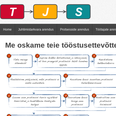
Home
Juhtimistarkvara arendus
Protsesside arendus
Töötajate are
Me oskame teie tööstusettevõtt