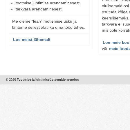
tootmise juhtimise arendaminesest,
olulisemaid osi
tarkvara arendaminesest,
osutuda kõige
keerulisemaks,
Me oleme “lean” mõtlemise usku ja
tarkvara ei su
lähtume sellest alati ka oma tööd tehes.
mis pole korral
Loe meist lähemalt
Loe meie koo
või
meie looda
© 2026
Tootmise ja juhtimissüsteemide arendus