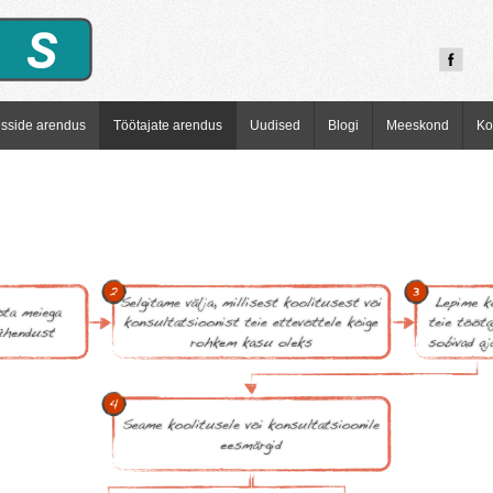
esside arendus
Töötajate arendus
Uudised
Blogi
Meeskond
Ko