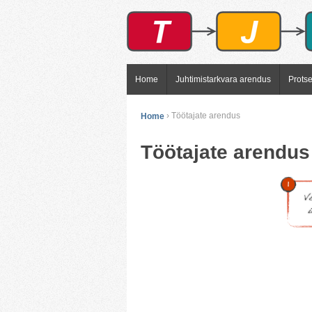
Home
Juhtimistarkvara arendus
Prots
Home
›
Töötajate arendus
Töötajate arendus