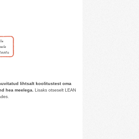
uvitatud lihtsalt koolitustest oma
ind hea meelega.
Lisaks otseselt LEAN
ades.