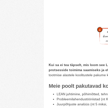
Kui sa ei tea täpselt, mis loom see
protsesside toimima saamiseks ja e
tootmise alastele koolitustele pakume 
Meie poolt pakutavad ko
LEAN juhtimine, põhimõtted, tehni
Probleemilahendustööriistad (nt K
Juurpõhjuste analüüs (nt 5 miksi