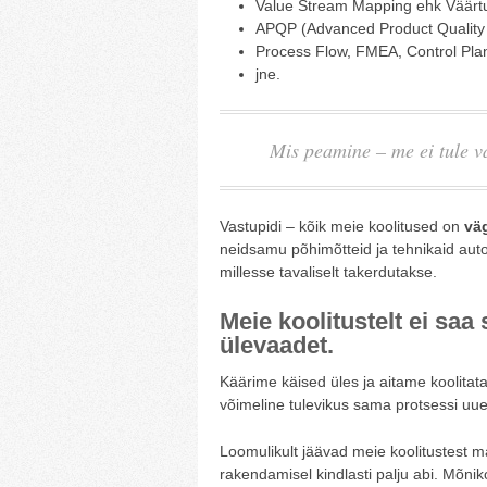
Value Stream Mapping ehk Väärt
APQP (Advanced Product Quality P
Process Flow, FMEA, Control Pla
jne.
Mis peamine – me ei tule va
Vastupidi – kõik meie koolitused on
väg
neidsamu põhimõtteid ja tehnikaid auto
millesse tavaliselt takerdutakse.
Meie koolitustelt ei sa
ülevaadet.
Käärime käised üles ja aitame koolitata
võimeline tulevikus sama protsessi uuest
Loomulikult jäävad meie koolitustest ma
rakendamisel kindlasti palju abi. Mõnik