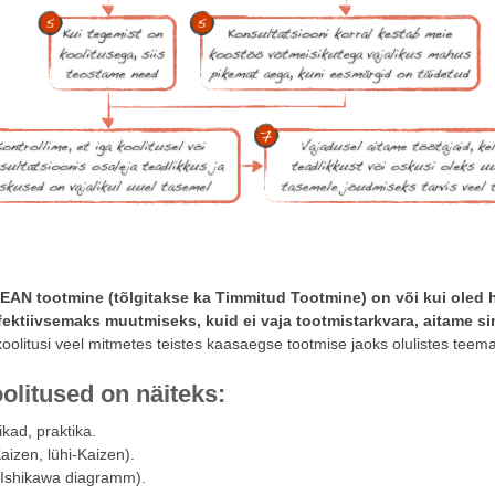
 LEAN tootmine (tõlgitakse ka Timmitud Tootmine) on või kui oled h
fektiivsemaks muutmiseks, kuid ei vaja tootmistarkvara, aitame s
koolitusi veel mitmetes teistes kaasaegse tootmise jaoks olulistes teem
olitused on näiteks:
kad, praktika.
aizen, lühi-Kaizen).
, Ishikawa diagramm).