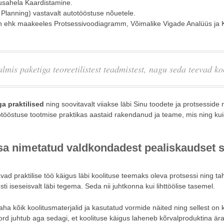
usahela Kaardistamine.
lanning) vastavalt autotööstuse nõuetele.
n ehk maakeeles Protsessivoodiagramm, Võimalike Vigade Analüüs ja Ko
lmis paketiga teoreetilistest teadmistest, nagu seda teevad ko
a praktilised
ning soovitavalt viiakse läbi Sinu toodete ja protsesside 
tööstuse tootmise praktikas aastaid rakendanud ja teame, mis ning kui
a sa nimetatud valdkondadest pealiskaudset s
vad praktilise töö käigus läbi koolituse teemaks oleva protsessi ning ta
i iseseisvalt läbi tegema. Seda nii juhtkonna kui lihttöölise tasemel.
ha kõik koolitusmaterjalid ja kasutatud vormide näited ning sellest on 
ord juhtub aga sedagi, et koolituse käigus laheneb kõrvalproduktina ära