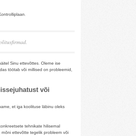
ntrolliplaan.
olitusfirmad.
näitel Sinu ettevõttes. Oleme ise
das töötab või millised on probleemid,
issejuhatust või
hame, et iga koolituse läbinu oleks
konkreetsete tehnikate hilisemal
 mõni ettevõtte tegelik probleem või