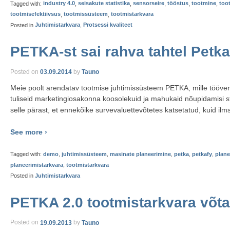
Tagged with:
industry 4.0
,
seisakute statistika
,
sensorseire
,
tööstus
,
tootmine
,
too
tootmisefektiivsus
,
tootmissüsteem
,
tootmistarkvara
Posted in
Juhtimistarkvara
,
Protsessi kvaliteet
PETKA-st sai rahva tahtel Petka
Posted on
03.09.2014
by
Tauno
Meie poolt arendatav tootmise juhtimissüsteem PETKA, mille tööversi
tuliseid marketingiosakonna koosolekuid ja mahukaid nõupidamisi st
selle pärast, et ennekõike survevaluettevõtetes katsetatud, kuid ilms
See more ›
Tagged with:
demo
,
juhtimissüsteem
,
masinate planeerimine
,
petka
,
petkafy
,
plane
planeerimistarkvara
,
tootmistarkvara
Posted in
Juhtimistarkvara
PETKA 2.0 tootmistarkvara võta
Posted on
19.09.2013
by
Tauno