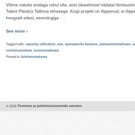
Võime natuke endaga rahul olla, sest üleeelmisel nädalal tõmbasime
Talent Plastics Tallinna tehasega. Kuigi projekt on lõppenud, ei lõp
…
hoogsalt edasi, eesmärgiga
See more ›
Tagged with:
capacity utilization
,
oee
,
operaatorite kasutus
,
planeerimistarkvara
,
s
tootmissüsteem
,
tootmistarkvara
Posted in
Juhtimistarkvara
© 2026
Tootmise ja juhtimissüsteemide arendus