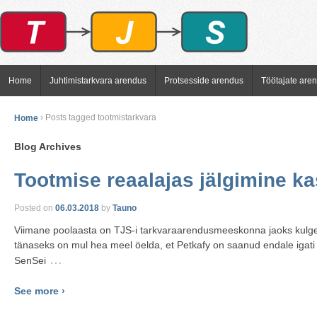
Home
Juhtimistarkvara arendus
Protsesside arendus
Töötajate are
Home
›
Posts tagged tootmistarkvara
Blog Archives
Tootmise reaalajas jälgimine ka
Posted on
06.03.2018
by
Tauno
Viimane poolaasta on TJS-i tarkvaraarendusmeeskonna jaoks kulge
tänaseks on mul hea meel öelda, et Petkafy on saanud endale igati
…
SenSei
See more ›