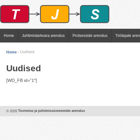
Home
Juhtimistarkvara arendus
Protsesside arendus
Töötajate are
Home
›
Uudised
Uudised
[WD_FB id=”1″]
© 2026
Tootmise ja juhtimissüsteemide arendus