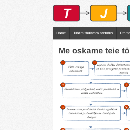
Home
Juhtimistarkvara arendus
Prots
Me oskame teie tö