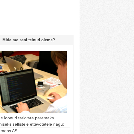
Mida me seni teinud oleme?
e loonud tarkvara paremaks
miseks sellistele ettevõtetele nagu:
omens AS