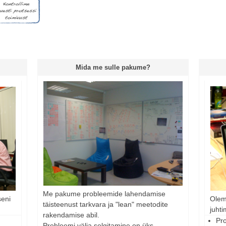
Mida me sulle pakume?
Me pakume probleemide lahendamise
seni
Olem
täisteenust tarkvara ja "lean" meetodite
juhti
rakendamise abil.
Pr
Probleemi välja selgitamine on üks