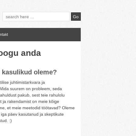
ntakt
hoogu anda
s kasulikud oleme?
lise juhtimistarkvara ja
. Mida suurem on probleem, seda
huldust pakub, sest teie rahulolu
t ja rakendamist on meie kõige
me, et meie meetodid töötavad? Oleme
 iga päev kasutanud ja skeptikute
tud. :)