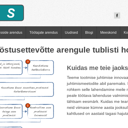
esside arendus
Töötajate arendus
Uudised
Blogi
Meeskond
Ko
östusettevõtte arengule tublisti 
Kuidas me teie jaok
Teeme tootmise juhtimise innovaati
juhtimismeetodite abil paremaks
rohkem selle lahendamine meile ra
peale töötava lahenduse valmimis
tähtsam eesmärk. Kuidas me tea
neid viimase kümne aasta jooksul
kahtlused on aastaid tagasi hajuta