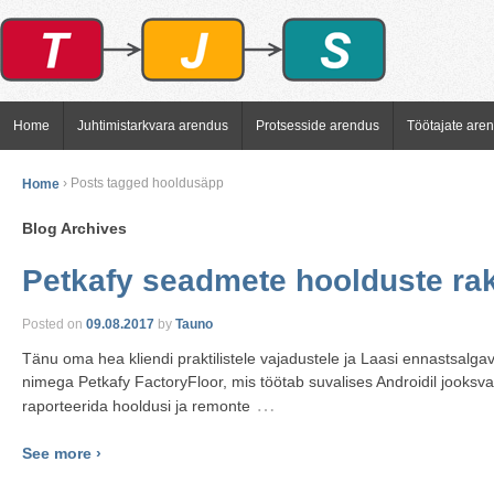
Home
Juhtimistarkvara arendus
Protsesside arendus
Töötajate are
Home
›
Posts tagged hooldusäpp
Blog Archives
Petkafy seadmete hoolduste ra
Posted on
09.08.2017
by
Tauno
Tänu oma hea kliendi praktilistele vajadustele ja Laasi ennastsalg
nimega Petkafy FactoryFloor, mis töötab suvalises Androidil jooksv
…
raporteerida hooldusi ja remonte
See more ›