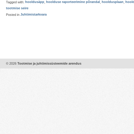
Tagged with:
hooldusäpp
,
hoolduse raporteerimine põrandal
,
hooldusplaan
,
hool
tootmise seire
Posted in
Juhtimistarkvara
© 2026
Tootmise ja juhtimissüsteemide arendus