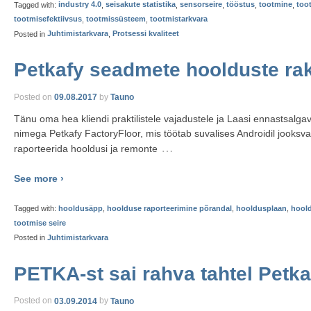
Tagged with:
industry 4.0
,
seisakute statistika
,
sensorseire
,
tööstus
,
tootmine
,
too
tootmisefektiivsus
,
tootmissüsteem
,
tootmistarkvara
Posted in
Juhtimistarkvara
,
Protsessi kvaliteet
Petkafy seadmete hoolduste ra
Posted on
09.08.2017
by
Tauno
Tänu oma hea kliendi praktilistele vajadustele ja Laasi ennastsalg
nimega Petkafy FactoryFloor, mis töötab suvalises Androidil jooksv
…
raporteerida hooldusi ja remonte
See more ›
Tagged with:
hooldusäpp
,
hoolduse raporteerimine põrandal
,
hooldusplaan
,
hool
tootmise seire
Posted in
Juhtimistarkvara
PETKA-st sai rahva tahtel Petka
Posted on
03.09.2014
by
Tauno