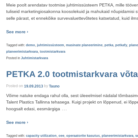
Meie poolt arendatav tootmise juhtimissüsteem PETKA, mille tööversi
tuliseid marketingiosakonna koosolekuid ja mahukaid nõupidamisi st
selle pärast, et ennekõike survevaluettevõtetes katsetatud, kuid ilms
See more ›
Tagged with:
demo
,
juhtimissüsteem
,
masinate planeerimine
,
petka
,
petkafy
,
plane
planeerimistarkvara
,
tootmistarkvara
Posted in
Juhtimistarkvara
PETKA 2.0 tootmistarkvara võta
Posted on
19.09.2013
by
Tauno
Võime natuke endaga rahul olla, sest üleeelmisel nädalal tõmbasime
Talent Plastics Tallinna tehasega. Kuigi projekt on lõppenud, ei lõp
…
hoogsalt edasi, eesmärgiga
See more ›
Tagged with:
capacity utilization
,
oee
,
operaatorite kasutus
,
planeerimistarkvara
,
s