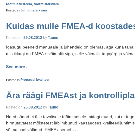
tootmissüsteem
,
tootmistarkvara
Posted in
Juhtimistarkvara
Kuidas mulle FMEA-d koostades
Posted on
29.08.2012
by
Tauno
Igasugu peeneid manuaale ja juhendeid on olemas, aga kuna täna mö
mis ikkagi on FMEA-s võimalik viga, selle võimalik tagajärg ja võimal
See more ›
Posted in
Protsessi kvaliteet
Ära räägi FMEAst ja kontrollipla
Posted on
26.08.2012
by
Tauno
Need sõnad ei ütle tavalisele tööinimesele midagi muud, kui et tegem
hirmutavatest mõistetest läbiimbunud kaasaegses kvaliteedijuhtim
…
võimalusel vältinud. FMEA asemel