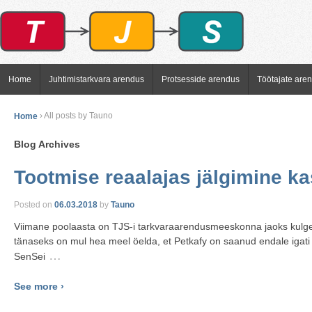
Home
Juhtimistarkvara arendus
Protsesside arendus
Töötajate are
Home
›
All posts by Tauno
Blog Archives
Tootmise reaalajas jälgimine ka
Posted on
06.03.2018
by
Tauno
Viimane poolaasta on TJS-i tarkvaraarendusmeeskonna jaoks kulge
tänaseks on mul hea meel öelda, et Petkafy on saanud endale igati
…
SenSei
See more ›