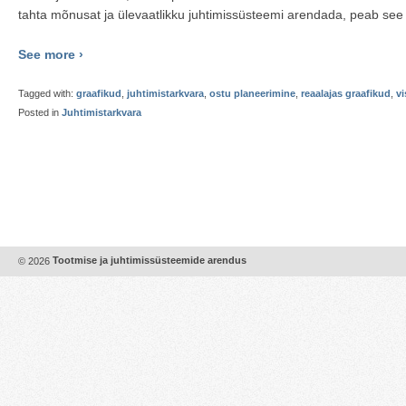
tahta mõnusat ja ülevaatlikku juhtimissüsteemi arendada, peab see a
See more ›
Tagged with:
graafikud
,
juhtimistarkvara
,
ostu planeerimine
,
reaalajas graafikud
,
vi
Posted in
Juhtimistarkvara
© 2026
Tootmise ja juhtimissüsteemide arendus