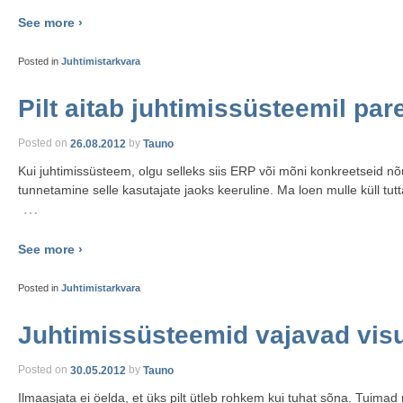
See more ›
Posted in
Juhtimistarkvara
Pilt aitab juhtimissüsteemil par
Posted on
26.08.2012
by
Tauno
Kui juhtimissüsteem, olgu selleks siis ERP või mõni konkreetseid nõu
tunnetamine selle kasutajate jaoks keeruline. Ma loen mulle küll tut
…
See more ›
Posted in
Juhtimistarkvara
Juhtimissüsteemid vajavad vis
Posted on
30.05.2012
by
Tauno
Ilmaasjata ei öelda, et üks pilt ütleb rohkem kui tuhat sõna. Tuima