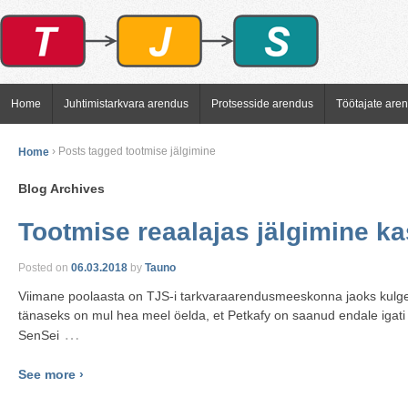
Home
Juhtimistarkvara arendus
Protsesside arendus
Töötajate are
Home
›
Posts tagged tootmise jälgimine
Blog Archives
Tootmise reaalajas jälgimine ka
Posted on
06.03.2018
by
Tauno
Viimane poolaasta on TJS-i tarkvaraarendusmeeskonna jaoks kulge
tänaseks on mul hea meel öelda, et Petkafy on saanud endale igati
…
SenSei
See more ›