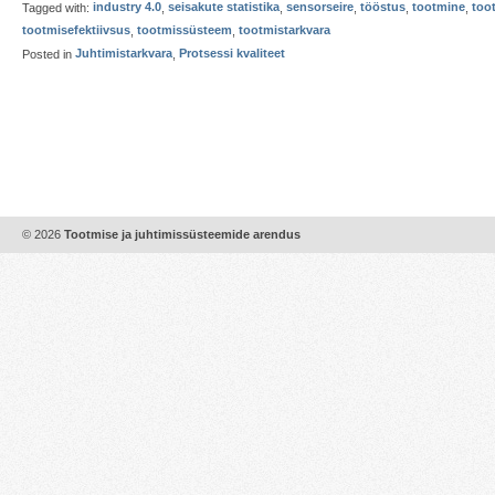
Tagged with:
industry 4.0
,
seisakute statistika
,
sensorseire
,
tööstus
,
tootmine
,
too
tootmisefektiivsus
,
tootmissüsteem
,
tootmistarkvara
Posted in
Juhtimistarkvara
,
Protsessi kvaliteet
© 2026
Tootmise ja juhtimissüsteemide arendus