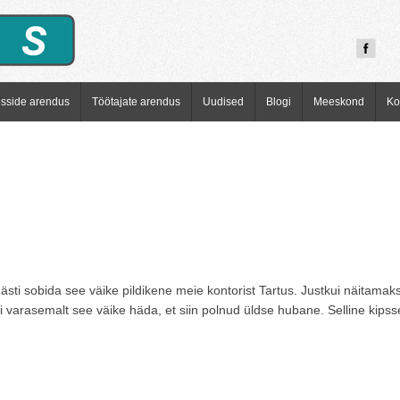
esside arendus
Töötajate arendus
Uudised
Blogi
Meeskond
Ko
ästi sobida see väike pildikene meie kontorist Tartus. Justkui näitam
li varasemalt see väike häda, et siin polnud üldse hubane. Selline kips