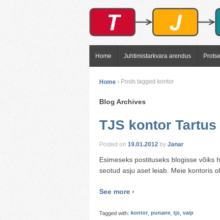
Home
Juhtimistarkvara arendus
Prots
Home
›
Posts tagged kontor
Blog Archives
TJS kontor Tartus
Posted on
19.01.2012
by
Janar
Esimeseks postituseks blogisse võiks h
seotud asju aset leiab. Meie kontoris o
See more ›
Tagged with:
kontor
,
punane
,
tjs
,
vaip