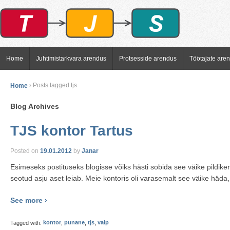
Home
Juhtimistarkvara arendus
Protsesside arendus
Töötajate are
Home
›
Posts tagged tjs
Blog Archives
TJS kontor Tartus
Posted on
19.01.2012
by
Janar
Esimeseks postituseks blogisse võiks hästi sobida see väike pildik
seotud asju aset leiab. Meie kontoris oli varasemalt see väike häda,
See more ›
Tagged with:
kontor
,
punane
,
tjs
,
vaip