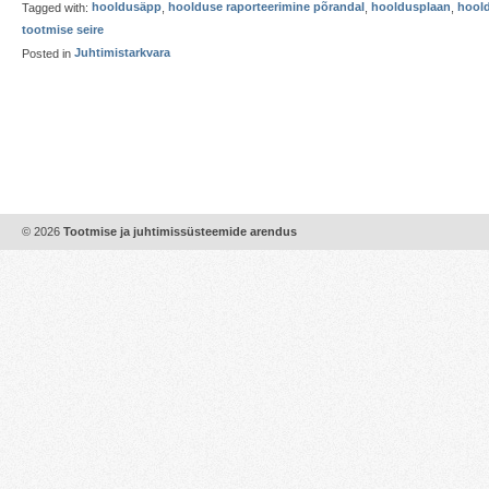
Tagged with:
hooldusäpp
,
hoolduse raporteerimine põrandal
,
hooldusplaan
,
hool
tootmise seire
Posted in
Juhtimistarkvara
© 2026
Tootmise ja juhtimissüsteemide arendus