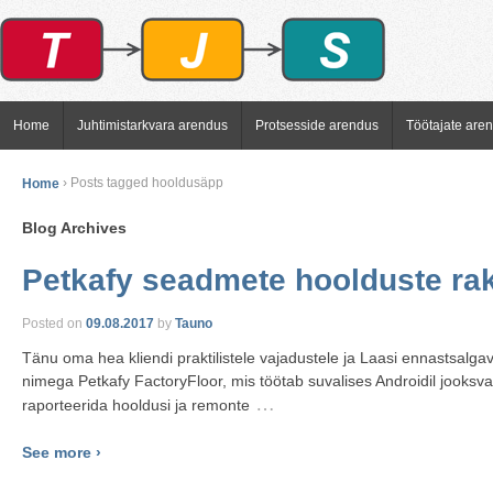
Home
Juhtimistarkvara arendus
Protsesside arendus
Töötajate are
Home
›
Posts tagged hooldusäpp
Blog Archives
Petkafy seadmete hoolduste ra
Posted on
09.08.2017
by
Tauno
Tänu oma hea kliendi praktilistele vajadustele ja Laasi ennastsalg
nimega Petkafy FactoryFloor, mis töötab suvalises Androidil jooksv
…
raporteerida hooldusi ja remonte
See more ›