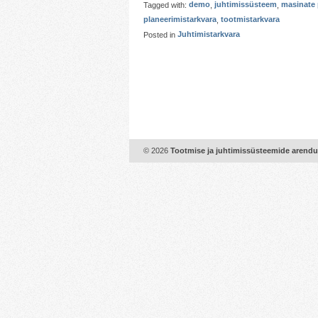
Tagged with:
demo
,
juhtimissüsteem
,
masinate 
planeerimistarkvara
,
tootmistarkvara
Posted in
Juhtimistarkvara
© 2026
Tootmise ja juhtimissüsteemide arend