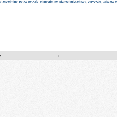
planeerimine
,
petka
,
petkafy
,
planeerimine
,
planeerimistarkvara
,
survevalu
,
tarkvara
,
t
us
↑