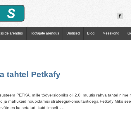
esside arendus
Töötajate arendus
Uudised
Blogi
Meeskond
Ko
a tahtel Petkafy
üsteem PETKA, mille tööversiooniks oli 2.0, muutis rahva tahtel nime ni
d ja mahukaid nõupidamisi strateegiakonsultantidega Petkafy Miks see 
…
evõtetes katsetatud, kuid ilmselt