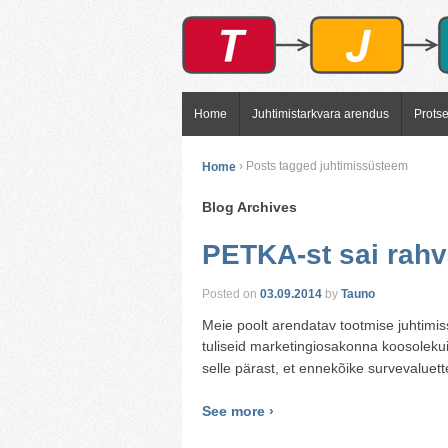
Home
Juhtimistarkvara arendus
Prots
Home
›
Posts tagged juhtimissüsteem
Blog Archives
PETKA-st sai rahv
Posted on
03.09.2014
by
Tauno
Meie poolt arendatav tootmise juhtimiss
tuliseid marketingiosakonna koosolekui
selle pärast, et ennekõike survevaluett
See more ›