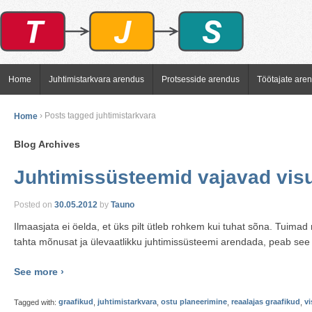
Home
Juhtimistarkvara arendus
Protsesside arendus
Töötajate are
Home
›
Posts tagged juhtimistarkvara
Blog Archives
Juhtimissüsteemid vajavad vis
Posted on
30.05.2012
by
Tauno
Ilmaasjata ei öelda, et üks pilt ütleb rohkem kui tuhat sõna. Tuima
tahta mõnusat ja ülevaatlikku juhtimissüsteemi arendada, peab see a
See more ›
Tagged with:
graafikud
,
juhtimistarkvara
,
ostu planeerimine
,
reaalajas graafikud
,
vi