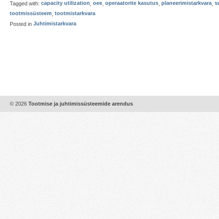
Tagged with:
capacity utilization
,
oee
,
operaatorite kasutus
,
planeerimistarkvara
,
s
tootmissüsteem
,
tootmistarkvara
Posted in
Juhtimistarkvara
© 2026
Tootmise ja juhtimissüsteemide arendus