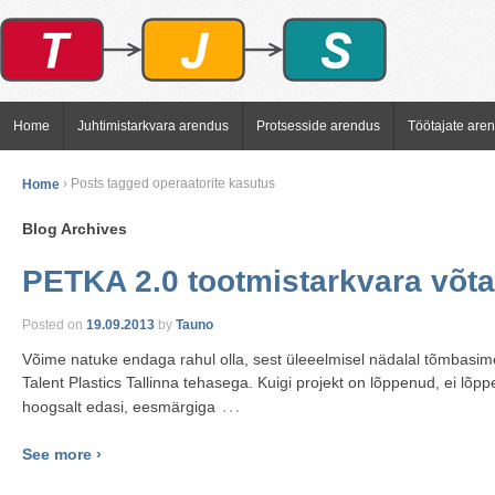
Home
Juhtimistarkvara arendus
Protsesside arendus
Töötajate are
Home
›
Posts tagged operaatorite kasutus
Blog Archives
PETKA 2.0 tootmistarkvara võta
Posted on
19.09.2013
by
Tauno
Võime natuke endaga rahul olla, sest üleeelmisel nädalal tõmbasime
Talent Plastics Tallinna tehasega. Kuigi projekt on lõppenud, ei lõp
…
hoogsalt edasi, eesmärgiga
See more ›