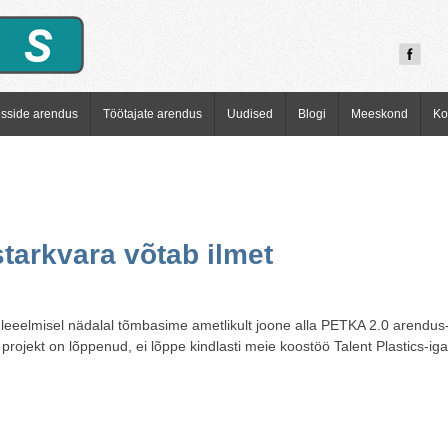
esside arendus
Töötajate arendus
Uudised
Blogi
Meeskond
Ko
tarkvara võtab ilmet
leeelmisel nädalal tõmbasime ametlikult joone alla PETKA 2.0 arendus- 
i projekt on lõppenud, ei lõppe kindlasti meie koostöö Talent Plastics-