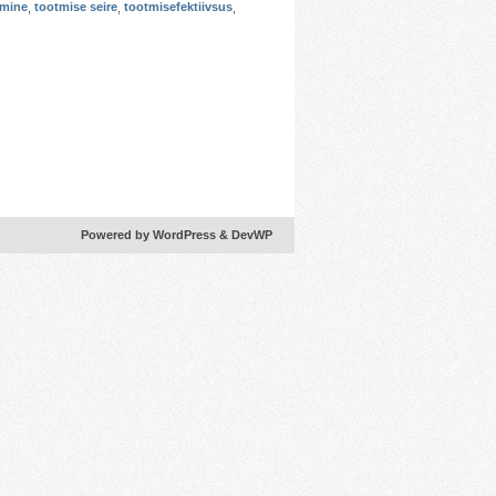
imine
,
tootmise seire
,
tootmisefektiivsus
,
Powered by WordPress
& DevWP