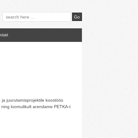
ntakt
ja juurutamisprojektile koostöös
iga ning loomulikult arendame PETKA-t