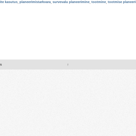
ite kasutus
,
planeerimistarkvara
,
survevalu planeerimine
,
tootmine
,
tootmise planeer
us
↑