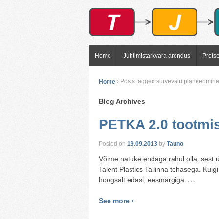
Home
Juhtimistarkvara arendus
Prots
Home
›
Posts tagged survevalu planeerimine
Blog Archives
PETKA 2.0 tootmis
Posted on
19.09.2013
by
Tauno
Võime natuke endaga rahul olla, sest ü
Talent Plastics Tallinna tehasega. Kuig
…
hoogsalt edasi, eesmärgiga
See more ›