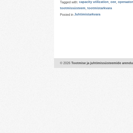
Tagged with:
capacity utilization
,
oee
,
operaator
tootmissüsteem
,
tootmistarkvara
Posted in
Juhtimistarkvara
© 2026
Tootmise ja juhtimissüsteemide arend